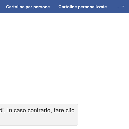
...
Cartoline per persone
Cartoline personalizzate
Cartol
Cartol
Cartol
Cartol
Cartol
 In caso contrario, fare clic