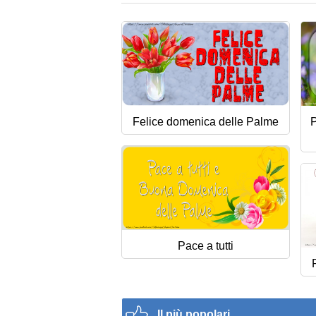
Felice domenica delle Palme
P
Pace a tutti
Il più popolari