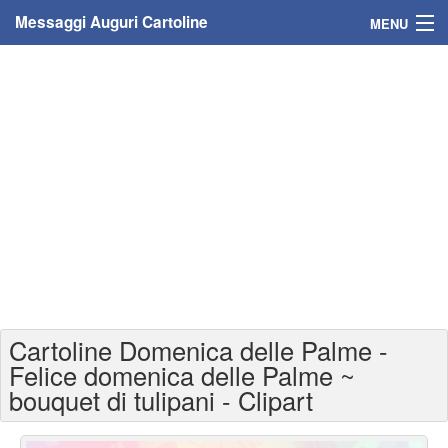
Messaggi Auguri Cartoline
MENU
Home
Messaggi
Cartoline
Cartoline con nome
Cartoline per persone
Cartoline personalizzate
Cartoline Domenica delle Palme -
Cartoline auguri anni
Felice domenica delle Palme ~
bouquet di tulipani - Clipart
Cartoline giorni anno