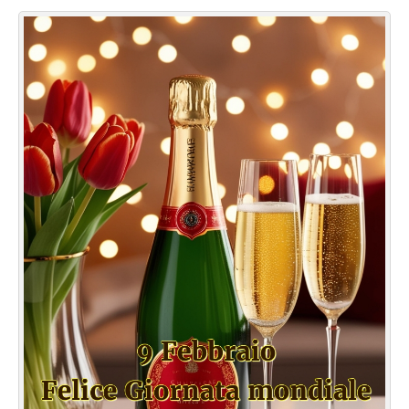
Cartoline giorni settimana
Cartoline musicali
Cartoline animate
Accedi