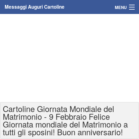
Messaggi Auguri Cartoline
MENU
Home
Messaggi
Cartoline
Cartoline con nome
Cartoline per persone
Cartoline personalizzate
Cartoline Giornata Mondiale del
Cartoline auguri anni
Matrimonio - 9 Febbraio Felice
Giornata mondiale del Matrimonio a
Cartoline giorni anno
tutti gli sposini! Buon anniversario!