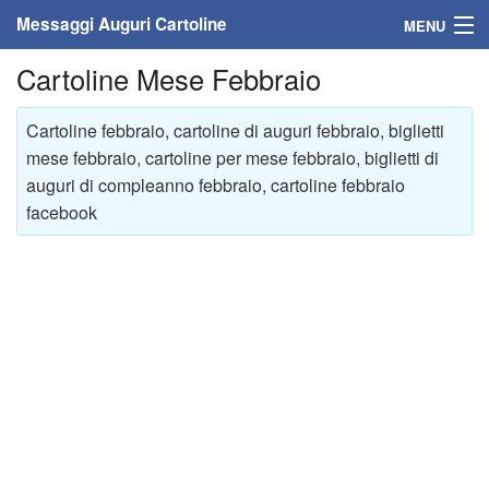
Messaggi Auguri Cartoline
MENU
Cartoline Mese Febbraio
Home
Messaggi
Cartoline febbraio, cartoline di auguri febbraio, biglietti
mese febbraio, cartoline per mese febbraio, biglietti di
Cartoline
auguri di compleanno febbraio, cartoline febbraio
facebook
Cartoline con nome
Cartoline per persone
Cartoline personalizzate
Cartoline auguri anni
Cartoline giorni anno