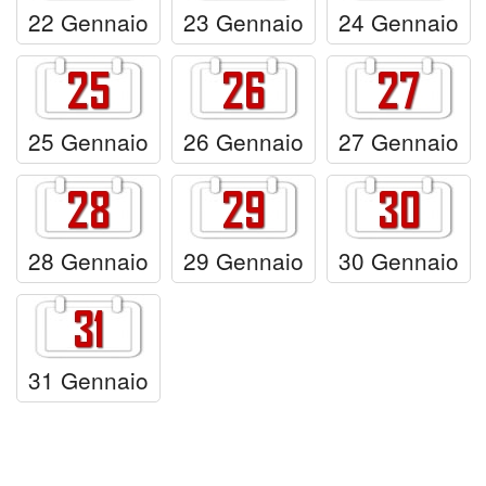
22 Gennaio
23 Gennaio
24 Gennaio
25 Gennaio
26 Gennaio
27 Gennaio
28 Gennaio
29 Gennaio
30 Gennaio
31 Gennaio