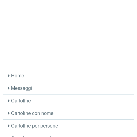
Home
Messaggi
Cartoline
Cartoline con nome
Cartoline per persone