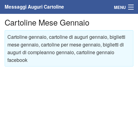
Messaggi Auguri Cartoline
MENU
Cartoline Mese Gennaio
Home
Messaggi
Cartoline gennaio, cartoline di auguri gennaio, biglietti
mese gennaio, cartoline per mese gennaio, biglietti di
Cartoline
auguri di compleanno gennaio, cartoline gennaio
facebook
Cartoline con nome
Cartoline per persone
Cartoline personalizzate
Cartoline auguri anni
Cartoline giorni anno