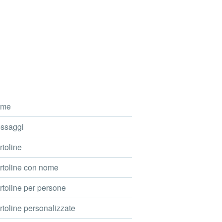
me
ssaggi
toline
toline con nome
toline per persone
toline personalizzate