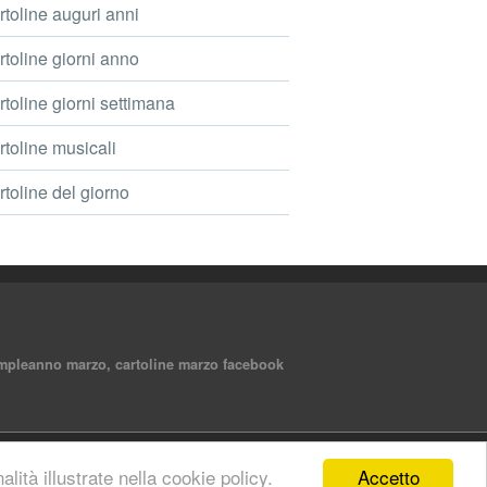
toline auguri anni
toline giorni anno
toline giorni settimana
toline musicali
toline del giorno
 compleanno marzo, cartoline marzo facebook
Accetto
lità illustrate nella cookie policy.