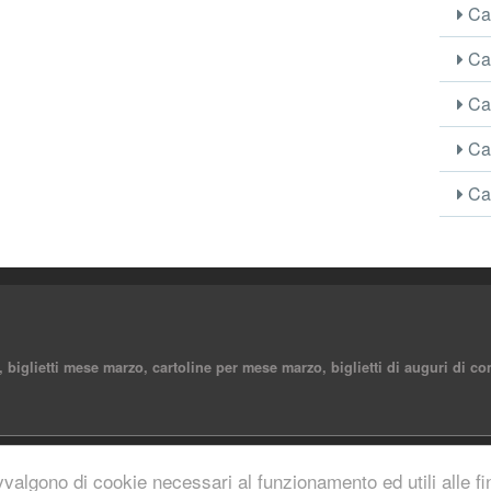
Car
Car
Car
Car
Car
, biglietti mese marzo, cartoline per mese marzo, biglietti di auguri di
reserved.
vvalgono di cookie necessari al funzionamento ed utili alle fina