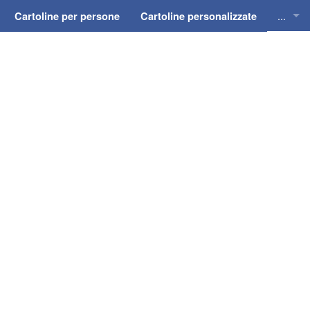
...
Cartoline per persone
Cartoline personalizzate
Cartol
Cartol
Cartol
Cartol
Cartol