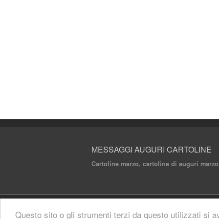
MESSAGGI AUGURI CARTOLINE
Cartoline marzo, cartoline di auguri marzo
© 2020 Messaggi Auguri Cartoline. All rights 
Questo sito o gli strumenti terzi da questo utilizzati si a