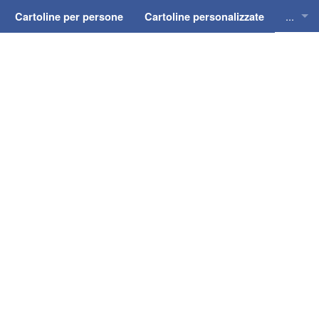
...
Cartoline per persone
Cartoline personalizzate
Cartol
Cartol
Cartol
Cartol
Cartol