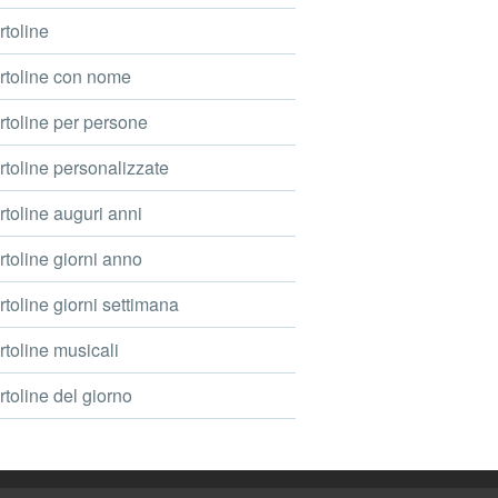
toline
toline con nome
toline per persone
toline personalizzate
toline auguri anni
toline giorni anno
toline giorni settimana
toline musicali
toline del giorno