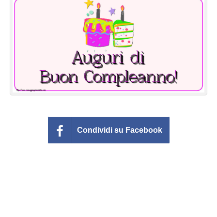
Cartoline giorni settimana
Cartoline musicali
Cartoline animate
Accedi
Condividi su Facebook