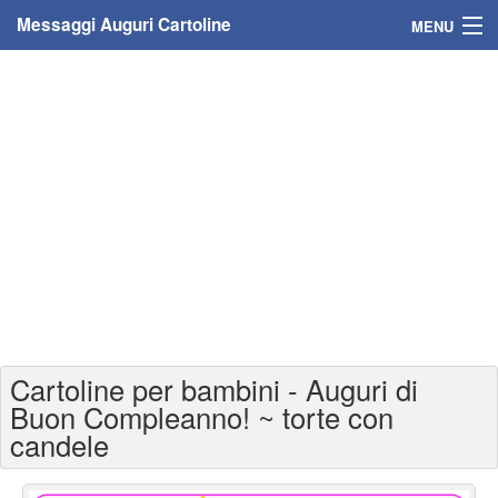
Messaggi Auguri Cartoline
MENU
Home
Messaggi
Cartoline
Cartoline con nome
Cartoline per persone
Cartoline personalizzate
Cartoline per bambini - Auguri di
Cartoline auguri anni
Buon Compleanno! ~ torte con
candele
Cartoline giorni anno