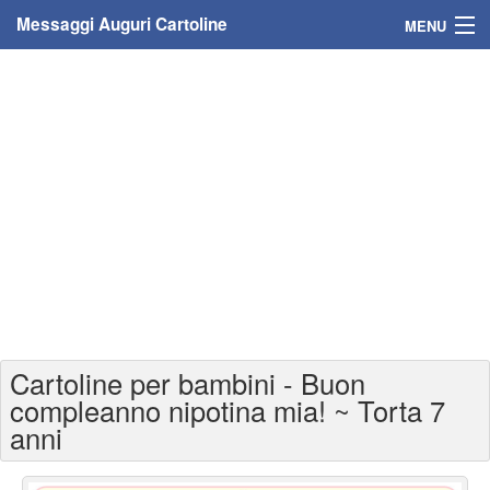
Messaggi Auguri Cartoline
MENU
Home
Messaggi
Cartoline
Cartoline con nome
Cartoline per persone
Cartoline personalizzate
Cartoline per bambini - Buon
Cartoline auguri anni
compleanno nipotina mia! ~ Torta 7
anni
Cartoline giorni anno