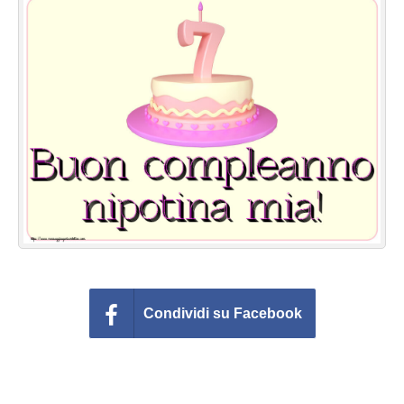
Cartoline giorni settimana
Cartoline musicali
Cartoline animate
Accedi
Condividi su Facebook