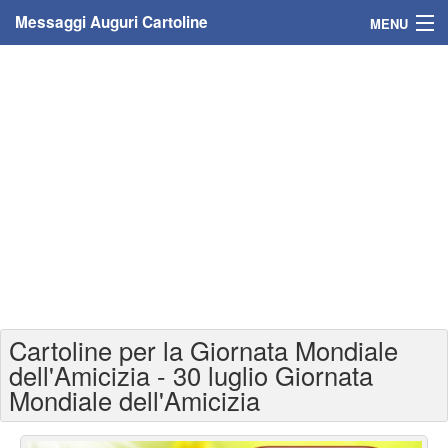
Messaggi Auguri Cartoline
MENU
Home
Messaggi
Cartoline
Cartoline con nome
Cartoline per persone
Cartoline personalizzate
Cartoline per la Giornata Mondiale
Cartoline auguri anni
dell'Amicizia - 30 luglio Giornata
Mondiale dell'Amicizia
Cartoline giorni anno