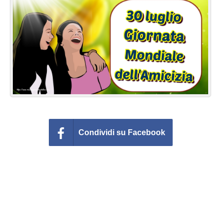
Cartoline giorni settimana
Cartoline musicali
Cartoline animate
Accedi
Condividi su Facebook