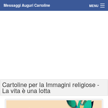
Messaggi Auguri Cartoline
MENU
Home
Messaggi
Cartoline
Cartoline con nome
Cartoline per persone
Cartoline personalizzate
Cartoline per la Immagini religiose -
Cartoline auguri anni
La vita è una lotta
Cartoline giorni anno