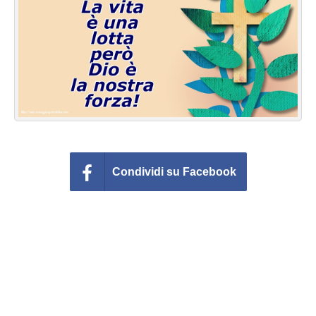
Cartoline giorni settimana
Cartoline musicali
Cartoline animate
Accedi
Condividi su Facebook