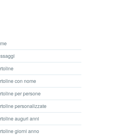
me
ssaggi
toline
toline con nome
toline per persone
toline personalizzate
toline auguri anni
toline giorni anno