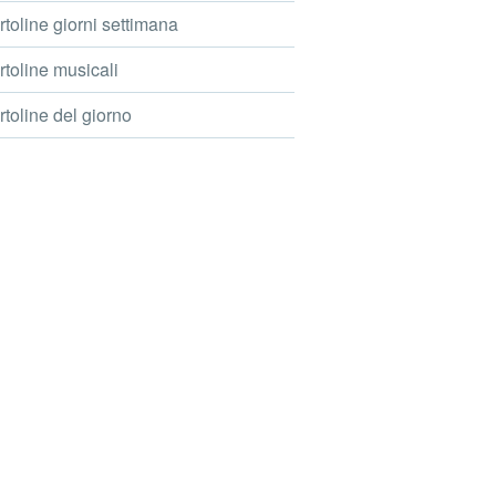
toline giorni settimana
toline musicali
toline del giorno