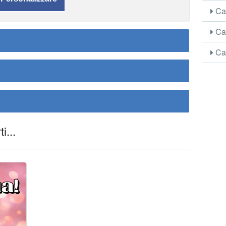
Car
Car
Car
i...