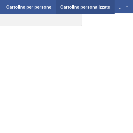
...
Cartoline per persone
Cartoline personalizzate
Cartol
Cartol
Cartol
Cartol
Cartol