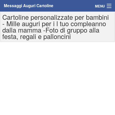
Messaggi Auguri Cartoline
MENU
Cartoline personalizzate per bambini
Home
- Mille auguri per i l tuo compleanno
dalla mamma -Foto di gruppo alla
Messaggi
festa, regali e palloncini
Cartoline
Cartoline con nome
Cartoline per persone
Cartoline personalizzate
Cartoline auguri anni
Cartoline giorni anno