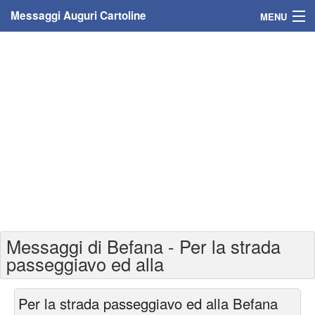
Messaggi Auguri Cartoline
MENU
Home
Messaggi
Cartoline
Cartoline con nome
Cartoline per persone
Cartoline personalizzate
Messaggi di Befana - Per la strada
Cartoline auguri anni
passeggiavo ed alla
Cartoline giorni anno
Per la strada passeggiavo ed alla Befana