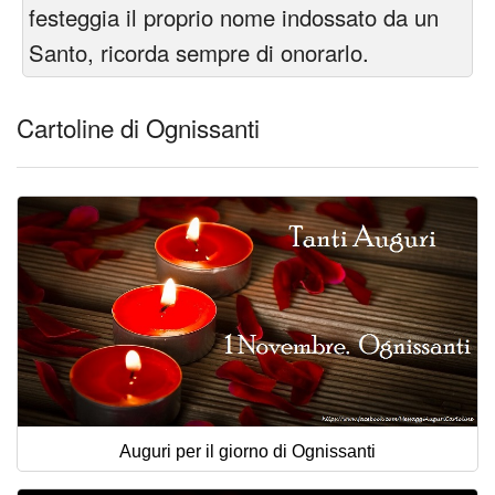
Cartoline giorni settimana
festeggia il proprio nome indossato da un
Santo, ricorda sempre di onorarlo.
Cartoline musicali
Cartoline animate
Cartoline di Ognissanti
Accedi
Auguri per il giorno di Ognissanti