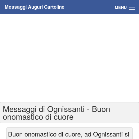
Messaggi Auguri Cartoline
MENU
Home
Messaggi
Cartoline
Cartoline con nome
Cartoline per persone
Cartoline personalizzate
Messaggi di Ognissanti - Buon
Cartoline auguri anni
onomastico di cuore
Cartoline giorni anno
Buon onomastico di cuore, ad Ognissanti si