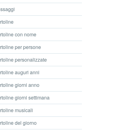
ssaggi
toline
toline con nome
toline per persone
toline personalizzate
toline auguri anni
toline giorni anno
toline giorni settimana
toline musicali
toline del giorno