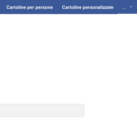
...
Cartoline per persone
Cartoline personalizzate
Cartol
Cartol
Cartol
Cartol
Cartol