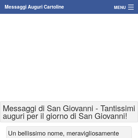
Messaggi Auguri Cartoline
MENU
Home
Messaggi
Cartoline
Cartoline con nome
Cartoline per persone
Cartoline personalizzate
Messaggi di San Giovanni - Tantissimi
Cartoline auguri anni
auguri per il giorno di San Giovanni!
Cartoline giorni anno
Un bellissimo nome, meravigliosamente