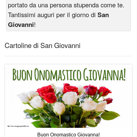
Cartoline giorni settimana
portato da una persona stupenda come te.
Tantissimi auguri per il giorno di
San
Cartoline musicali
Giovanni
!
Cartoline animate
Cartoline di San Giovanni
Accedi
Buon Onomastico Giovanna!