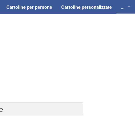
...
Cartoline per persone
Cartoline personalizzate
Cartol
Cartol
Cartol
Cartol
Cartol
e