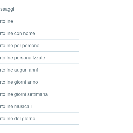
ssaggi
toline
toline con nome
toline per persone
toline personalizzate
toline auguri anni
toline giorni anno
toline giorni settimana
toline musicali
toline del giorno