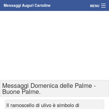
Messaggi Auguri Cartoline
MENU
Home
Messaggi
Cartoline
Cartoline con nome
Cartoline per persone
Cartoline personalizzate
Messaggi Domenica delle Palme -
Cartoline auguri anni
Buone Palme.
Cartoline giorni anno
Il ramoscello di ulivo è simbolo di