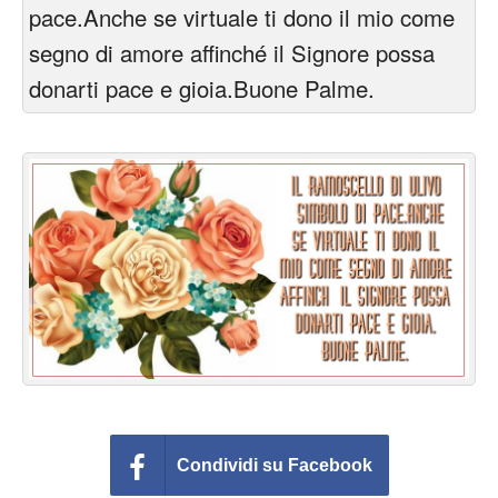
Cartoline giorni settimana
pace.Anche se virtuale ti dono il mio come
segno di amore affinché il Signore possa
Cartoline musicali
donarti pace e gioia.Buone Palme.
Cartoline animate
Accedi
Condividi su Facebook