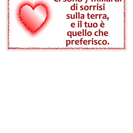
Cartoline giorni settimana
Cartoline musicali
Cartoline animate
Accedi