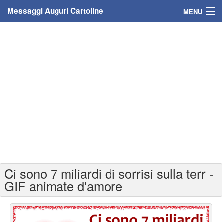
Messaggi Auguri Cartoline
MENU
Home
Messaggi
Cartoline
Cartoline con nome
Cartoline per persone
Cartoline personalizzate
Ci sono 7 miliardi di sorrisi sulla terr -
Cartoline auguri anni
GIF animate d'amore
Cartoline giorni anno