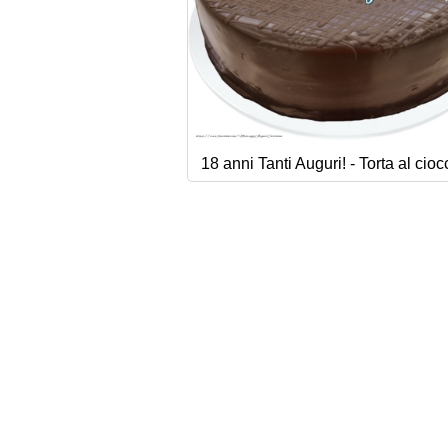
18 anni Tanti Auguri! - Torta al cioc