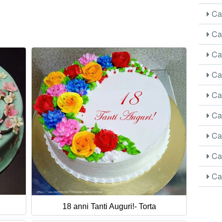
Car
Car
Car
Car
Car
Car
Car
Car
Car
18 anni Tanti Auguri!- Torta