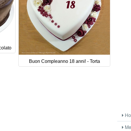
colato
Buon Compleanno 18 anni! - Torta
Ho
Me