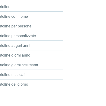
toline
toline con nome
toline per persone
toline personalizzate
toline auguri anni
toline giorni anno
toline giorni settimana
toline musicali
toline del giorno