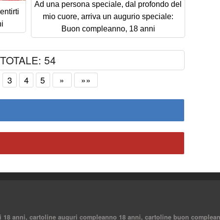
Ad una persona speciale, dal profondo del
ntirti
mio cuore, arriva un augurio speciale:
i
Buon compleanno, 18 anni
TOTALE: 54
3
4
5
»
»»
uri 18 anni, cartoline auguri compleanno 18 anni, cartoline buon complea