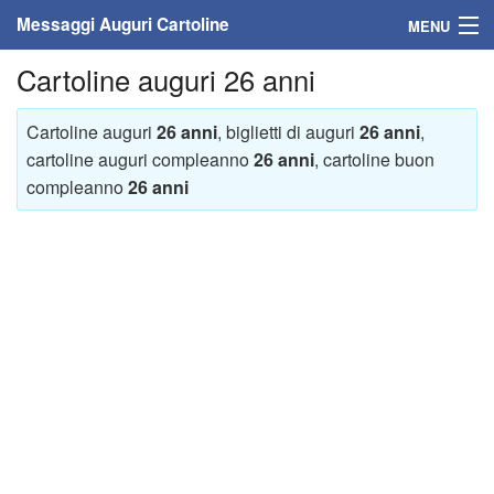
Messaggi Auguri Cartoline
MENU
Cartoline auguri 26 anni
Home
Messaggi
Cartoline auguri
26 anni
, biglietti di auguri
26 anni
,
cartoline auguri compleanno
26 anni
, cartoline buon
Cartoline
compleanno
26 anni
Cartoline con nome
Cartoline per persone
Cartoline personalizzate
Cartoline auguri anni
Cartoline giorni anno