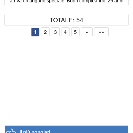
arriva un augurio speciale: Buon compleanno, 26 anni
TOTALE: 54
2
3
4
5
»
»»
1
Il più popolari