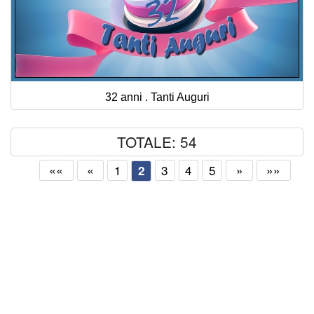
32 anni . Tanti Auguri
TOTALE: 54
««
«
1
3
4
5
»
»»
2