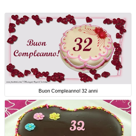
Cartoline giorni settimana
Cartoline musicali
Cartoline animate
Accedi
Buon Compleanno! 32 anni