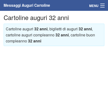
Messaggi Auguri Cartoline
MENU
Cartoline auguri 32 anni
Home
Messaggi
Cartoline auguri
32 anni
, biglietti di auguri
32 anni
,
cartoline auguri compleanno
32 anni
, cartoline buon
Cartoline
compleanno
32 anni
Cartoline con nome
Cartoline per persone
Cartoline personalizzate
Cartoline auguri anni
Cartoline giorni anno