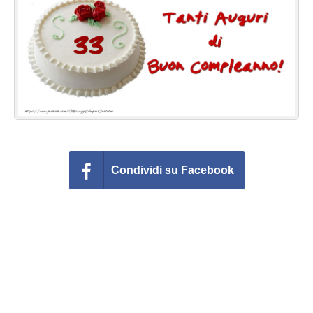
Cartoline giorni settimana
Cartoline musicali
Cartoline animate
Accedi
Condividi su Facebook