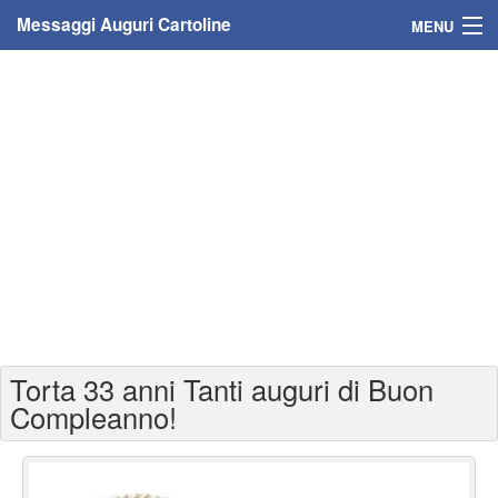
Messaggi Auguri Cartoline
MENU
Home
Messaggi
Cartoline
Cartoline con nome
Cartoline per persone
Cartoline personalizzate
Torta 33 anni Tanti auguri di Buon
Cartoline auguri anni
Compleanno!
Cartoline giorni anno