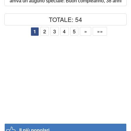
arriva un augurio speciale: Buon compleanno, 38 anni
TOTALE: 54
2
3
4
5
»
»»
1
Il più popolari