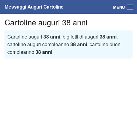
Messaggi Auguri Cartoline
MENU
Cartoline auguri 38 anni
Home
Messaggi
Cartoline auguri
38 anni
, biglietti di auguri
38 anni
,
cartoline auguri compleanno
38 anni
, cartoline buon
Cartoline
compleanno
38 anni
Cartoline con nome
Cartoline per persone
Cartoline personalizzate
Cartoline auguri anni
Cartoline giorni anno