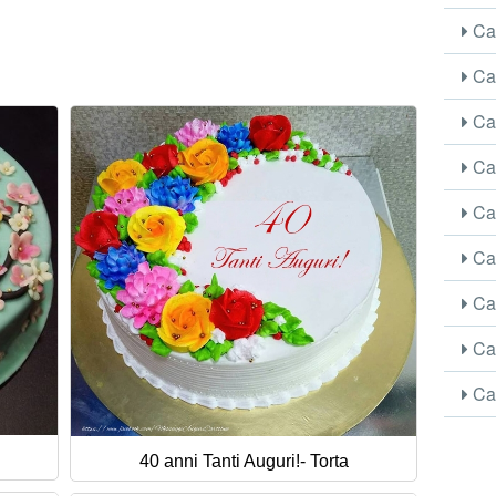
Car
Car
Car
Car
Car
Car
Car
Car
Car
40 anni Tanti Auguri!- Torta