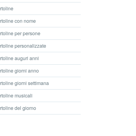
toline
toline con nome
toline per persone
toline personalizzate
toline auguri anni
toline giorni anno
toline giorni settimana
toline musicali
toline del giorno