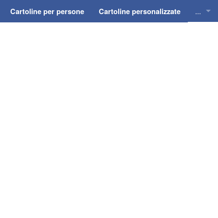
...
Cartoline per persone
Cartoline personalizzate
Cartol
Cartol
Cartol
Cartol
Cartol