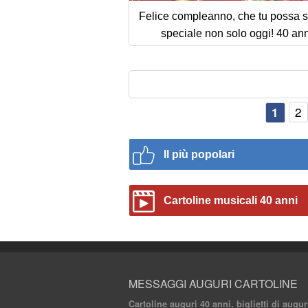
Felice compleanno, che tu possa se
speciale non solo oggi! 40 ann
2
1
Il più popolari
Cartoline musicali 40 anni
MESSAGGI AUGURI CARTOLINE
Cartoline auguri 40 anni, biglietti di aug