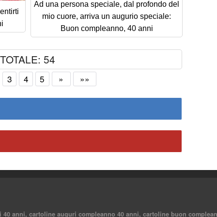
Ad una persona speciale, dal profondo del
ntirti
mio cuore, arriva un augurio speciale:
i
Buon compleanno, 40 anni
TOTALE: 54
3
4
5
»
»»
uri 40 anni, cartoline auguri compleanno 40 anni, cartoline buon complea