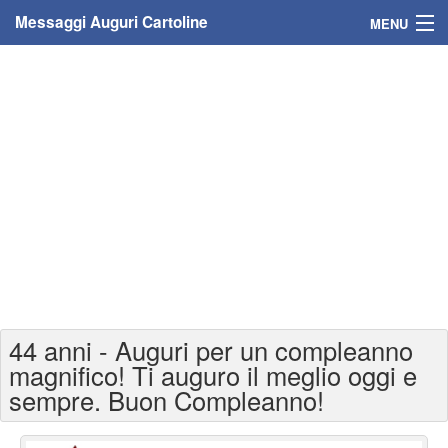
Messaggi Auguri Cartoline
MENU
Home
Messaggi
Cartoline
Cartoline con nome
Cartoline per persone
Cartoline personalizzate
44 anni - Auguri per un compleanno
Cartoline auguri anni
magnifico! Ti auguro il meglio oggi e
sempre. Buon Compleanno!
Cartoline giorni anno