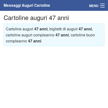
Messaggi Auguri Cartoline
MENU
Cartoline auguri 47 anni
Home
Messaggi
Cartoline auguri
47 anni
, biglietti di auguri
47 anni
,
cartoline auguri compleanno
47 anni
, cartoline buon
Cartoline
compleanno
47 anni
Cartoline con nome
Cartoline per persone
Cartoline personalizzate
Cartoline auguri anni
Cartoline giorni anno