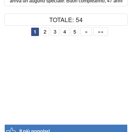
arriva un augurio speciale: Buon compleanno, 47 anni
TOTALE: 54
2
3
4
5
»
»»
1
Il più popolari