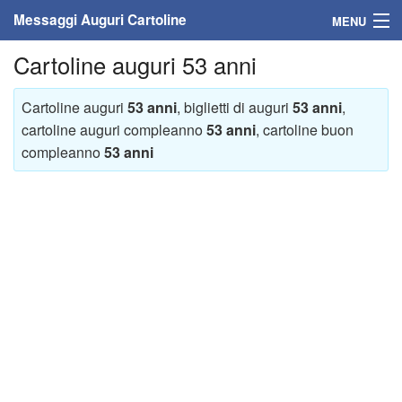
Messaggi Auguri Cartoline
MENU
Cartoline auguri 53 anni
Home
Messaggi
Cartoline auguri
53 anni
, biglietti di auguri
53 anni
,
cartoline auguri compleanno
53 anni
, cartoline buon
Cartoline
compleanno
53 anni
Cartoline con nome
Cartoline per persone
Cartoline personalizzate
Cartoline auguri anni
Cartoline giorni anno