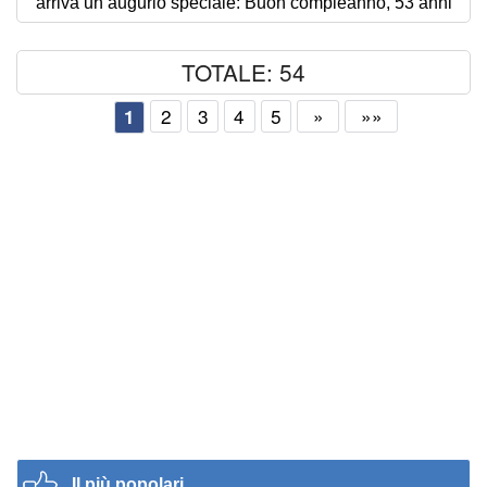
arriva un augurio speciale: Buon compleanno, 53 anni
TOTALE: 54
2
3
4
5
»
»»
1
Il più popolari