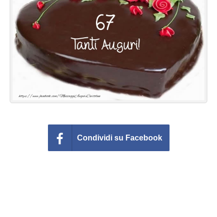
Cartoline giorni settimana
Cartoline musicali
Cartoline animate
Accedi
Condividi su Facebook