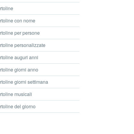
toline
toline con nome
toline per persone
toline personalizzate
toline auguri anni
toline giorni anno
toline giorni settimana
toline musicali
toline del giorno