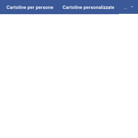
...
Cartoline per persone
Cartoline personalizzate
Cartol
Cartol
Cartol
Cartol
Cartol