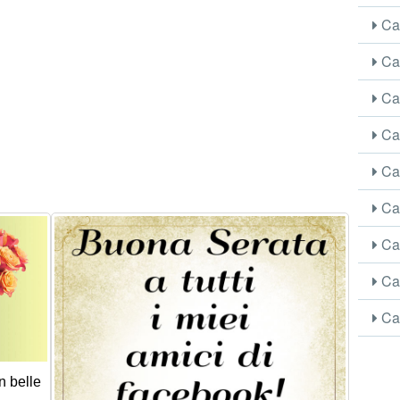
Car
Car
Car
Car
Car
Car
Car
Car
Car
n belle