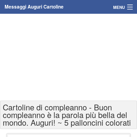
Messaggi Auguri Cartoline
MENU
Home
Messaggi
Cartoline
Cartoline con nome
Cartoline per persone
Cartoline personalizzate
Cartoline di compleanno - Buon
Cartoline auguri anni
compleanno è la parola più bella del
mondo. Auguri! ~ 5 palloncini colorati
Cartoline giorni anno