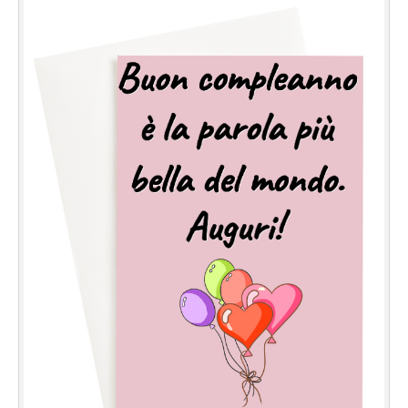
Cartoline giorni settimana
Cartoline musicali
Cartoline animate
Accedi