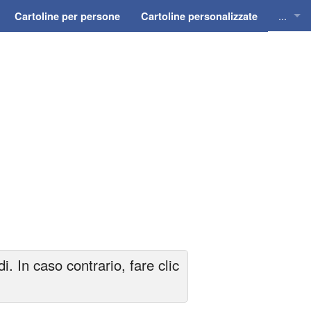
...
Cartoline per persone
Cartoline personalizzate
Cartol
Cartol
Cartol
Cartol
Cartol
 In caso contrario, fare clic