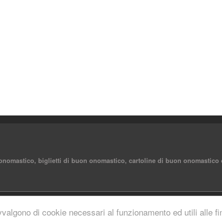
 onomastico, biglietti di buon onomastico, cartoline di buon onomastico 
reserved.
vvalgono di cookie necessari al funzionamento ed utili alle fina