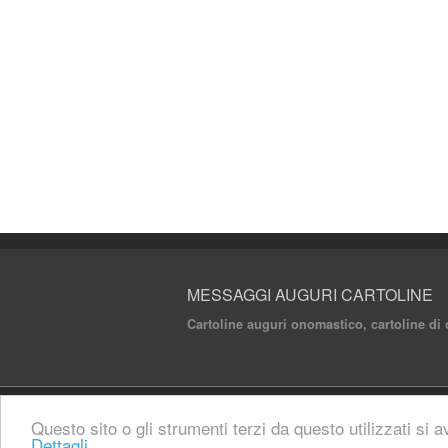
MESSAGGI AUGURI CARTOLINE
Cartoline auguri onomastico, cartoline di
© 2020 Messaggi Auguri Cartoline. All rights 
Questo sito o gli strumenti terzi da questo utilizzati si a
Dettagli