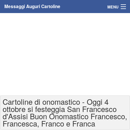
Messaggi Auguri Cartoline
MENU
Home
Messaggi
Cartoline
Cartoline con nome
Cartoline per persone
Cartoline personalizzate
Cartoline di onomastico - Oggi 4
Cartoline auguri anni
ottobre si festeggia San Francesco
d'Assisi Buon Onomastico Francesco,
Cartoline giorni anno
Francesca, Franco e Franca