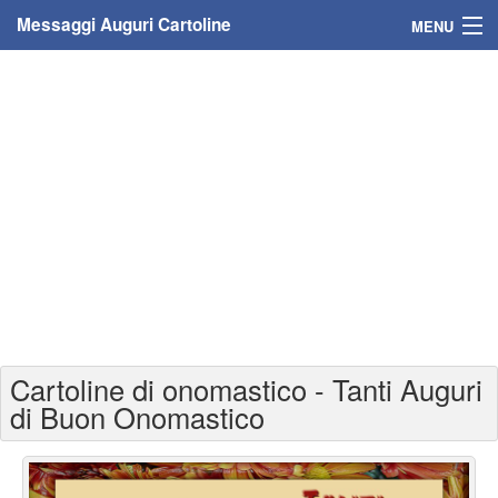
Messaggi Auguri Cartoline
MENU
Home
Messaggi
Cartoline
Cartoline con nome
Cartoline per persone
Cartoline personalizzate
Cartoline di onomastico - Tanti Auguri
Cartoline auguri anni
di Buon Onomastico
Cartoline giorni anno