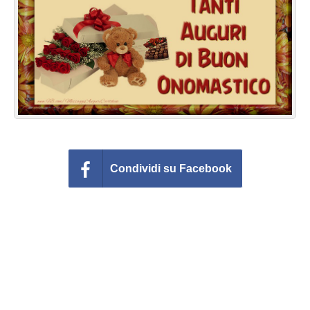
Cartoline giorni settimana
Cartoline musicali
Cartoline animate
Accedi
Condividi su Facebook