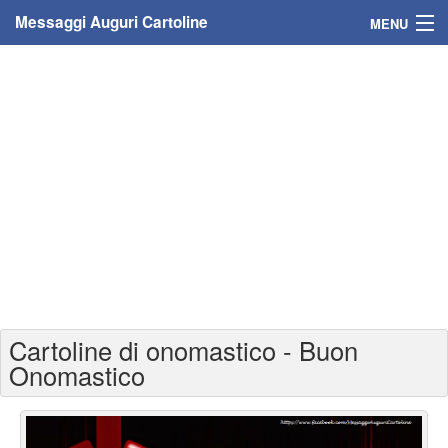
Messaggi Auguri Cartoline
MENU
Home
Messaggi
Cartoline
Cartoline con nome
Cartoline per persone
Cartoline personalizzate
Cartoline di onomastico - Buon
Cartoline auguri anni
Onomastico
Cartoline giorni anno