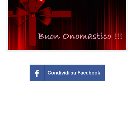
Cartoline giorni settimana
Cartoline musicali
Cartoline animate
Accedi
Condividi su Facebook