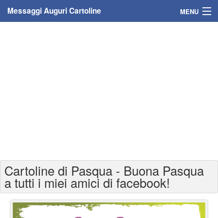
Messaggi Auguri Cartoline
MENU
Home
Messaggi
Cartoline
Cartoline con nome
Cartoline per persone
Cartoline personalizzate
Cartoline di Pasqua - Buona Pasqua
Cartoline auguri anni
a tutti i miei amici di facebook!
Cartoline giorni anno