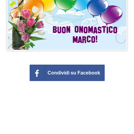
Cartoline giorni settimana
Cartoline musicali
Cartoline animate
Accedi
Condividi su Facebook