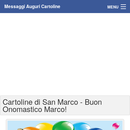
Messaggi Auguri Cartoline
MENU
Home
Messaggi
Cartoline
Cartoline con nome
Cartoline per persone
Cartoline personalizzate
Cartoline di San Marco - Buon
Cartoline auguri anni
Onomastico Marco!
Cartoline giorni anno