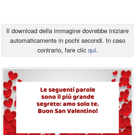
Cartoline giorni settimana
Cartoline musicali
Il download della immagine dovrebbe iniziare
Cartoline animate
automaticamente in pochi secondi. In caso
Accedi
contrario, fare clic
qui
.