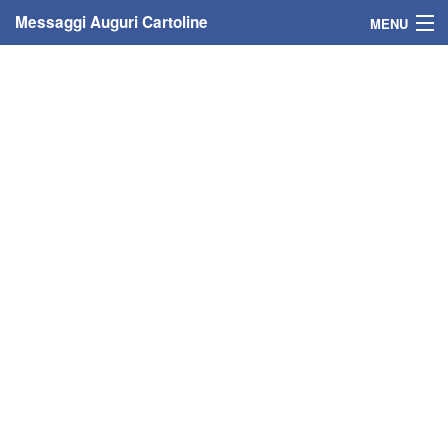
Messaggi Auguri Cartoline
MENU
Home
Messaggi
Cartoline
Cartoline con nome
Cartoline per persone
Cartoline personalizzate
Cartoline auguri anni
Cartoline giorni anno