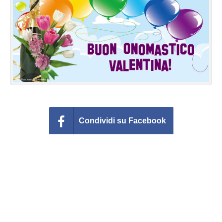
Cartoline giorni settimana
Cartoline musicali
Cartoline animate
Accedi
Condividi su Facebook