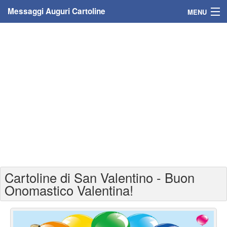
Messaggi Auguri Cartoline
MENU
Home
Messaggi
Cartoline
Cartoline con nome
Cartoline per persone
Cartoline personalizzate
Cartoline di San Valentino - Buon
Cartoline auguri anni
Onomastico Valentina!
Cartoline giorni anno