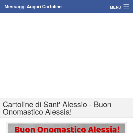
Messaggi Auguri Cartoline
MENU
Home
Messaggi
Cartoline
Cartoline con nome
Cartoline per persone
Cartoline personalizzate
Cartoline di Sant' Alessio - Buon
Cartoline auguri anni
Onomastico Alessia!
Cartoline giorni anno