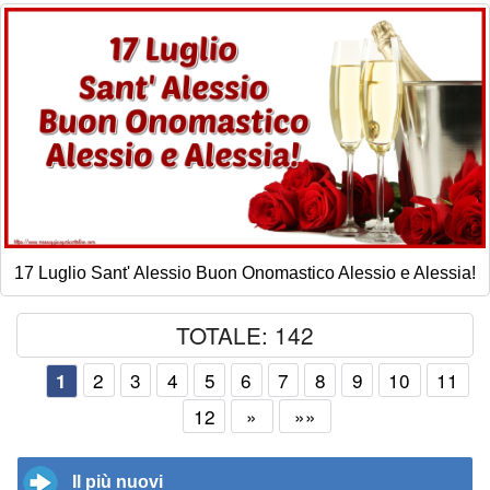
17 Luglio Sant' Alessio Buon Onomastico Alessio e Alessia!
TOTALE: 142
2
3
4
5
6
7
8
9
10
11
1
12
»
»»
Il più nuovi