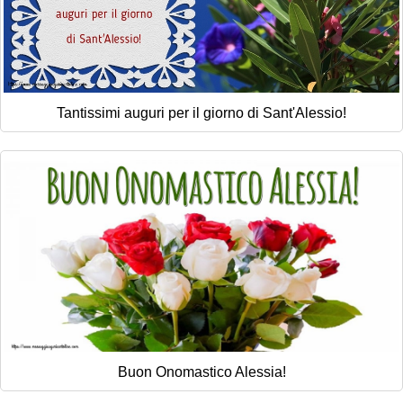
Tantissimi auguri per il giorno di Sant'Alessio!
Buon Onomastico Alessia!