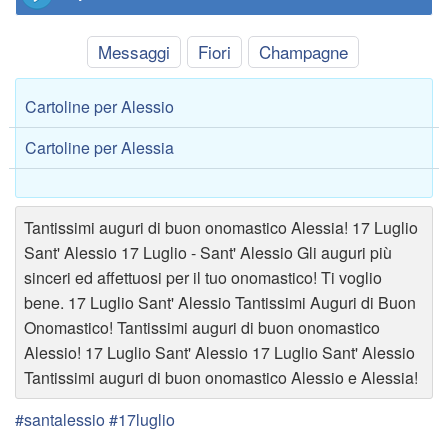
Messaggi
Fiori
Champagne
Cartoline per Alessio
Cartoline per Alessia
Tantissimi auguri di buon onomastico Alessia! 17 Luglio
Sant' Alessio 17 Luglio - Sant' Alessio Gli auguri più
sinceri ed affettuosi per il tuo onomastico! Ti voglio
bene. 17 Luglio Sant' Alessio Tantissimi Auguri di Buon
Onomastico! Tantissimi auguri di buon onomastico
Alessio! 17 Luglio Sant' Alessio 17 Luglio Sant' Alessio
Tantissimi auguri di buon onomastico Alessio e Alessia!
#santalessio #17luglio