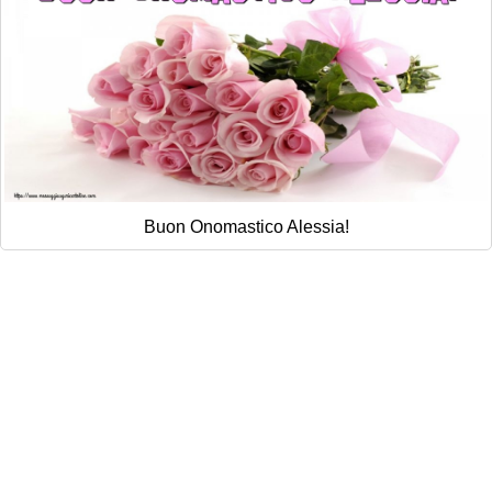
Buon Onomastico Alessia!