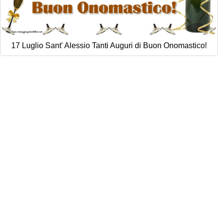
17 Luglio Sant' Alessio Tanti Auguri di Buon Onomastico!