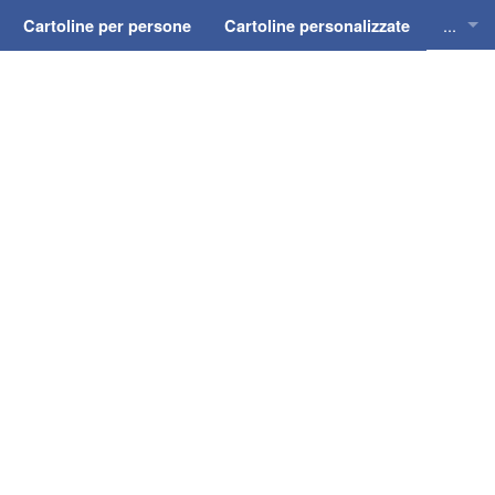
...
Cartoline per persone
Cartoline personalizzate
Cartol
Cartol
Cartol
Cartol
Cartol