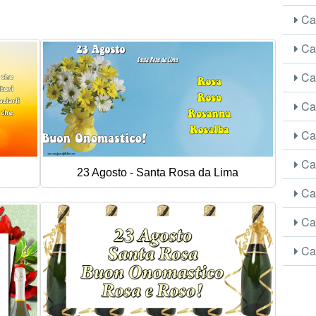
Car
Car
Car
Car
Car
Car
23 Agosto - Santa Rosa da Lima
Car
Car
Car