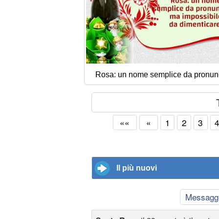
Rosa: un nome semplice da pronun
««
«
1
2
3
Il più nuovi
Messagg