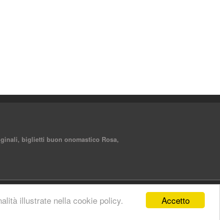
ginali, biglietti buon onomastico Rosa,
Accetto
lità illustrate nella cookie policy.