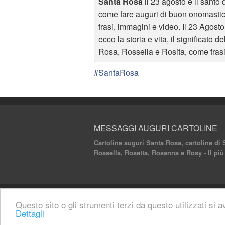
Santa Rosa
il 23 agosto è il santo 
come fare auguri di buon onomasti
frasi, immagini e video. Il 23 Agost
ecco la storia e vita, il significato
Rosa, Rossella e Rosita, come frasi
#SantaRosa
MESSAGGI AUGURI CARTOLINE
Cartoline auguri Santa Rosa, cartoline di
Rossella, Rosetta, Rosanna e Rosy - Il più
© 2020 Messaggi Auguri Cartoline. All rights 
Questo sito o gli strumenti terzi da questo utilizzati si a
Dettagli