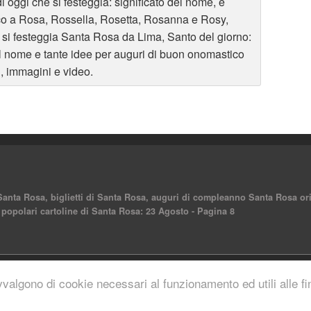
di oggi che si festeggia: significato del nome, e
co a Rosa, Rossella, Rosetta, Rosanna e Rosy,
o si festeggia Santa Rosa da Lima, Santo del giorno:
 del nome e tante idee per auguri di buon onomastico
, immagini e video.
 Santa Rosa, biglietti di Santa Rosa, auguri di compleanno Santa Rosa ori
 popolari cartoline di Santa Rosa: 23 Agosto - Pagina 8
reserved.
vvalgono di cookie necessari al funzionamento ed utili alle fina