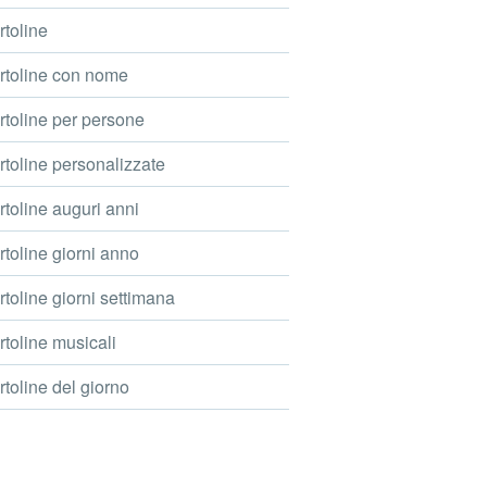
toline
toline con nome
toline per persone
toline personalizzate
toline auguri anni
toline giorni anno
toline giorni settimana
toline musicali
toline del giorno