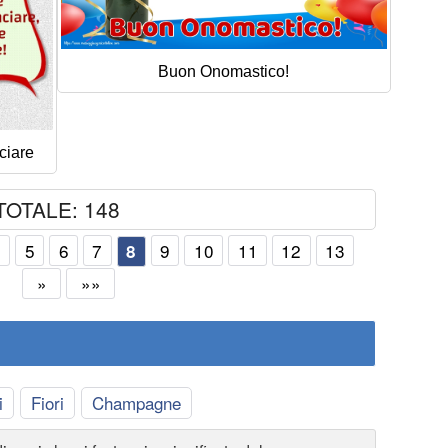
Buon Onomastico!
ciare
TOTALE: 148
4
5
6
7
9
10
11
12
13
8
»
»»
i
Fiori
Champagne