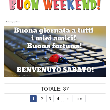
TOTALE: 37
2
3
4
»
»»
1