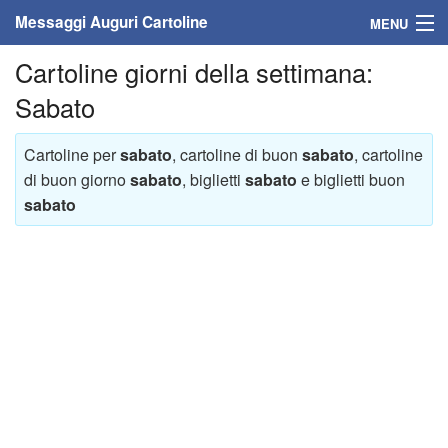
Messaggi Auguri Cartoline
MENU
Cartoline giorni della settimana:
Home
Sabato
Messaggi
Cartoline per
sabato
, cartoline di buon
sabato
, cartoline
Cartoline
di buon giorno
sabato
, biglietti
sabato
e biglietti buon
sabato
Cartoline con nome
Cartoline per persone
Cartoline personalizzate
Cartoline auguri anni
Cartoline giorni anno