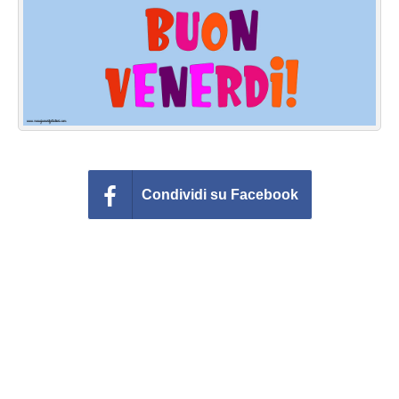
Cartoline giorni settimana
Cartoline musicali
Cartoline animate
Accedi
Condividi su Facebook