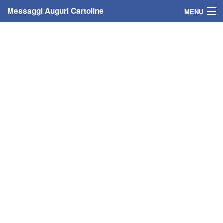
Messaggi Auguri Cartoline
MENU
Home
Messaggi
Cartoline
Cartoline con nome
Cartoline per persone
Cartoline personalizzate
Cartoline auguri anni
Cartoline giorni anno