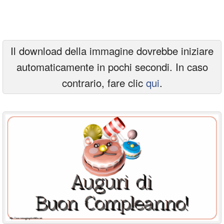
Cartoline giorni settimana
Cartoline musicali
Il download della immagine dovrebbe iniziare
Cartoline animate
automaticamente in pochi secondi. In caso
Accedi
contrario, fare clic
qui
.