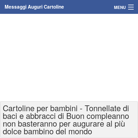
Messaggi Auguri Cartoline
MENU
Home
Messaggi
Cartoline
Cartoline con nome
Cartoline per persone
Cartoline personalizzate
Cartoline per bambini - Tonnellate di
Cartoline auguri anni
baci e abbracci di Buon compleanno
non basteranno per augurare al più
Cartoline giorni anno
dolce bambino del mondo