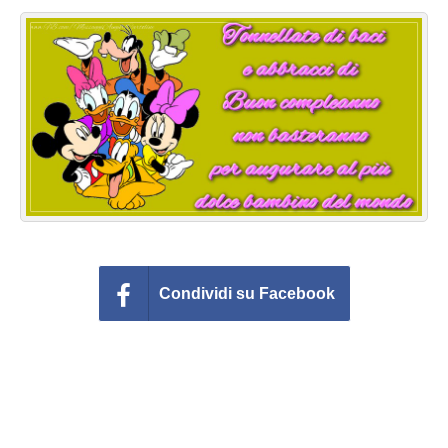
Cartoline giorni settimana
Cartoline musicali
Cartoline animate
Accedi
Condividi su Facebook