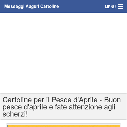
Messaggi Auguri Cartoline
MENU
Home
Messaggi
Cartoline
Cartoline con nome
Cartoline per persone
Cartoline personalizzate
Cartoline per il Pesce d'Aprile - Buon
Cartoline auguri anni
pesce d'aprile e fate attenzione agli
scherzi!
Cartoline giorni anno