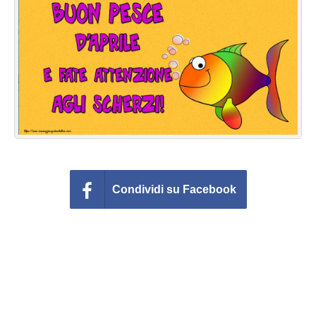
Cartoline giorni settimana
Cartoline musicali
Cartoline animate
Accedi
Condividi su Facebook