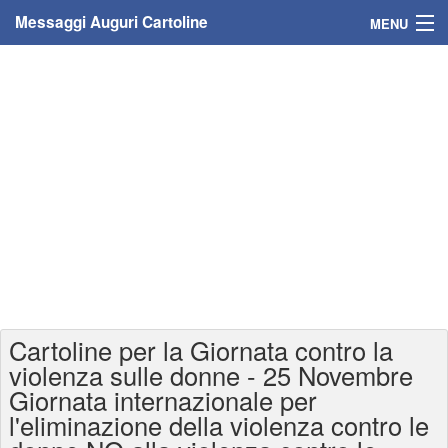
Messaggi Auguri Cartoline
MENU
Home
Messaggi
Cartoline
Cartoline con nome
Cartoline per persone
Cartoline personalizzate
Cartoline per la Giornata contro la
Cartoline auguri anni
violenza sulle donne - 25 Novembre
Giornata internazionale per
Cartoline giorni anno
l'eliminazione della violenza contro le