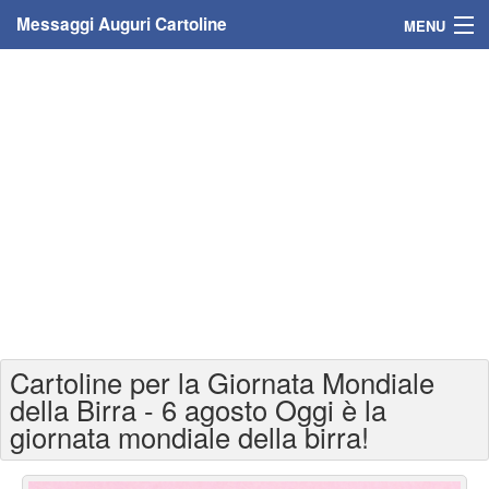
Messaggi Auguri Cartoline
MENU
Home
Messaggi
Cartoline
Cartoline con nome
Cartoline per persone
Cartoline personalizzate
Cartoline per la Giornata Mondiale
Cartoline auguri anni
della Birra - 6 agosto Oggi è la
giornata mondiale della birra!
Cartoline giorni anno