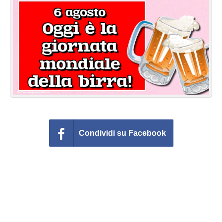
Cartoline giorni settimana
Cartoline musicali
Cartoline animate
Accedi
Condividi su Facebook